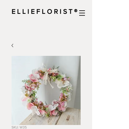
E L L I E F L O R I S T ®
SKU: W35