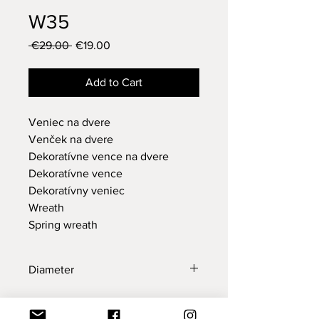
W35
Regular
Sale
 €29.00 
€19.00
Price
Price
Add to Cart
Veniec na dvere
Venček na dvere
Dekoratívne vence na dvere
Dekoratívne vence
Dekoratívny veniec
Wreath
Spring wreath
Diameter
22 cm