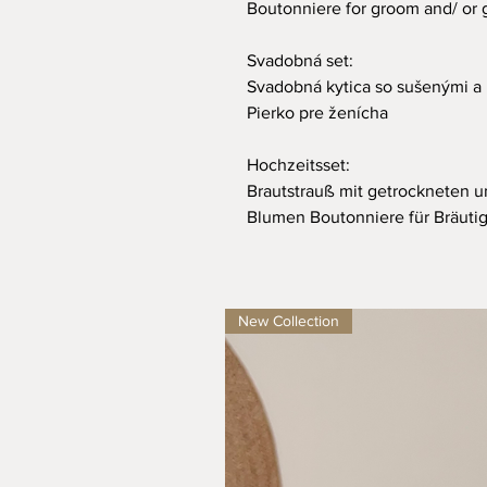
Boutonniere for groom and/ o
Svadobná set:
Svadobná kytica so sušenými a
Pierko pre ženícha
Hochzeitsset:
Brautstrauß mit getrockneten 
Blumen Boutonniere für Bräuti
New Collection