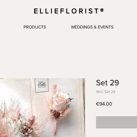
E L L I E F L O R I S T ®
PRODUCTS
WEDDINGS & EVENTS
Set 29
SKU: Set 29
Price
€94.00