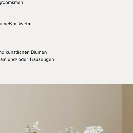
r groomsmen
 umelými kvetmi
und künstlichen Blumen
gam und/ oder Trauzeugen