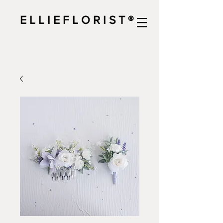
E L L I E F L O R I S T ®