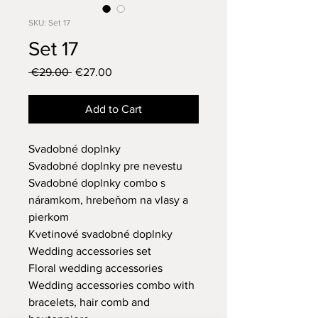
SKU: Set 17
Set 17
Regular
Sale
 €29.00 
€27.00
Price
Price
Add to Cart
Svadobné doplnky
Svadobné doplnky pre nevestu
Svadobné doplnky combo s
náramkom, hrebeňom na vlasy a
pierkom
Kvetinové svadobné doplnky
Wedding accessories set
Floral wedding accessories
Wedding accessories combo with
bracelets, hair comb and