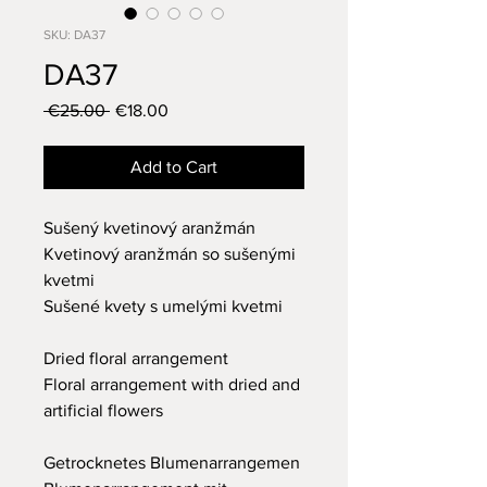
SKU: DA37
DA37
Regular
Sale
 €25.00 
€18.00
Price
Price
Add to Cart
Sušený kvetinový aranžmán
Kvetinový aranžmán so sušenými
kvetmi
Sušené kvety s umelými kvetmi
Dried floral arrangement
Floral arrangement with dried and
artificial flowers
Getrocknetes Blumenarrangemen