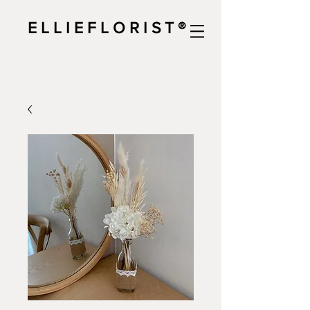
E L L I E F L O R I S T ®