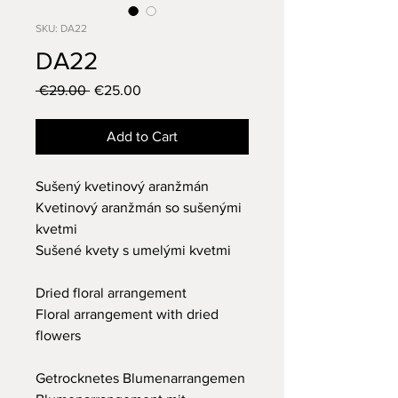
SKU: DA22
DA22
Regular
Sale
 €29.00 
€25.00
Price
Price
Add to Cart
Sušený kvetinový aranžmán
Kvetinový aranžmán so sušenými
kvetmi
Sušené kvety s umelými kvetmi
Dried floral arrangement
Floral arrangement with dried
flowers
Getrocknetes Blumenarrangemen