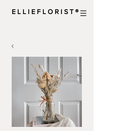
E L L I E F L O R I S T ®